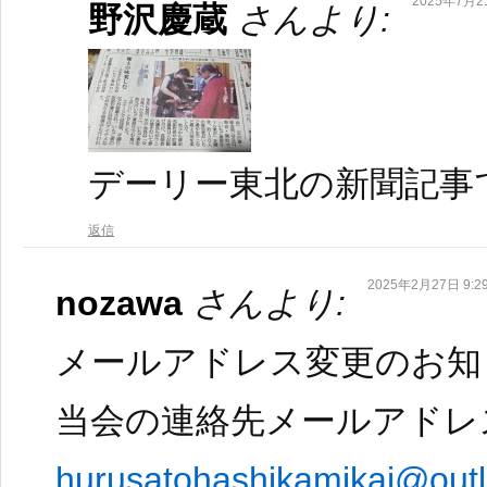
2025年7月21
野沢慶蔵
さんより:
デーリー東北の新聞記事
返信
2025年2月27日 9:2
nozawa
さんより:
メールアドレス変更のお知
当会の連絡先メールアドレ
hurusatohashikamikai@outl