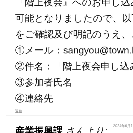
『階上夜会』へのお申し込
可能となりましたので、以
をご確認及び明記のうえ、
①メール：sangyou@town.has
②件名：「階上夜会申し込
③参加者氏名
④連絡先
返信
2024年6月11
産業振興課
さんより: