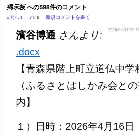
掲示板
への598件のコメント
新規コメントを書く
« 前へ
1
…
7
8
9
2026年4月12日 10
濱谷博通
さんより:
.docx
【青森県階上町立道仏中学
（ふるさとはしかみ会との
内】
１）日時：2026年4月16日