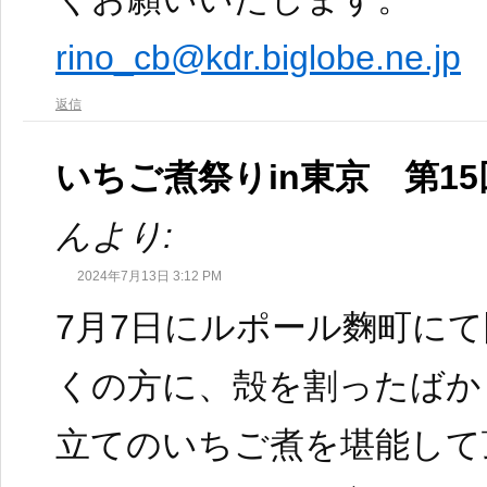
rino_cb@kdr.biglobe.ne.jp
返信
いちご煮祭りin東京 第1
んより:
2024年7月13日 3:12 PM
7月7日にルポール麴町に
くの方に、殻を割ったばか
立てのいちご煮を堪能して