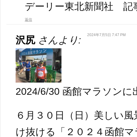
デーリー東北新聞社 記
返信
2024年7月5日 7:47 PM
沢尻
さんより:
2024/6/30 函館マラソン
６月３０日（日）美しい風
け抜ける「２０２４函館マ