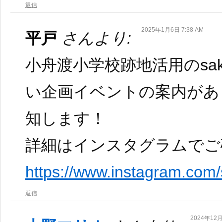
返信
2025年1月6日 7:38 AM
平戸
さんより:
小舟渡小学校跡地活用のsaka
い企画イベントの案内があ
知します！
詳細はインスタグラムでご
https://www.instagram.com
返信
2024年12月