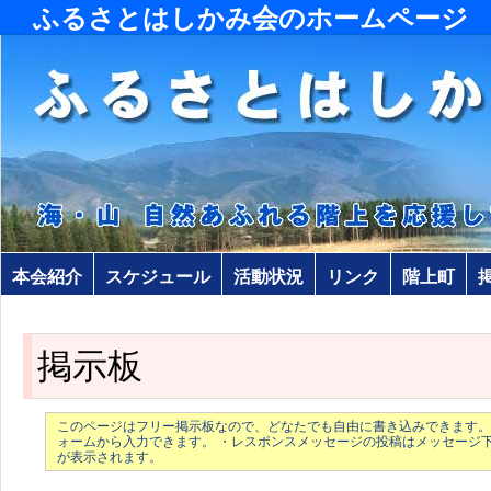
ふるさとはしかみ会のホームページ
本会紹介
スケジュール
活動状況
リンク
階上町
掲示板
このページはフリー掲示板なので、どなたでも自由に書き込みできます。
ォームから入力できます。 ・レスポンスメッセージの投稿はメッセージ
が表示されます。