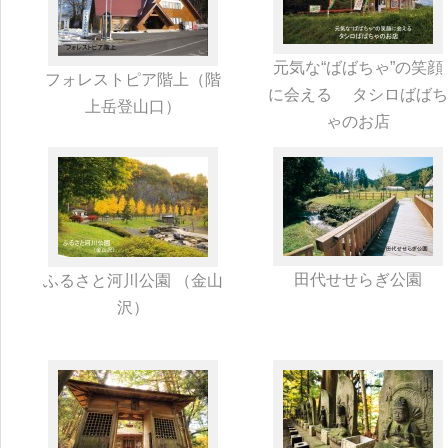
元気な“ばばちゃ”の笑顔
フォレストピア階上（階
に会える タシロばばち
上岳登山口）
ゃのお店
田代せせらぎ公園
ふるさと河川公園 （金山
沢）