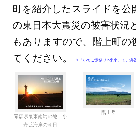
町を紹介したスライドを公開
の東日本大震災の被害状況
もありますので、階上町の
てください。
※「いちご煮祭りin東京」で、浜
階上岳
青森県最東南端の地 小
舟渡海岸の朝日