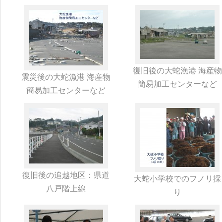
復旧後の大蛇漁港 海産物
震災後の大蛇漁港 海産物
簡易加工センターなど
簡易加工センターなど
復旧後の追越地区：県道
大蛇小学校でのフノリ採
八戸階上線
り