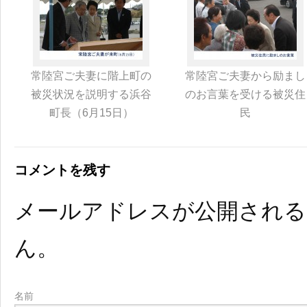
常陸宮ご夫妻に階上町の
常陸宮ご夫妻から励まし
被災状況を説明する浜谷
のお言葉を受ける被災住
町長（6月15日）
民
コメントを残す
メールアドレスが公開され
ん。
名前