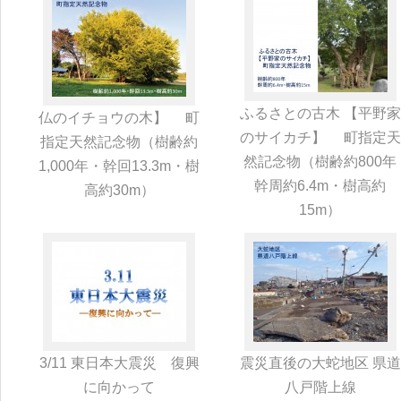
ふるさとの古木 【平野家
仏のイチョウの木】 町
のサイカチ】 町指定天
指定天然記念物（樹齢約
然記念物（樹齢約800年
1,000年・幹回13.3m・樹
幹周約6.4m・樹高約
高約30m）
15m）
3/11 東日本大震災 復興
震災直後の大蛇地区 県道
に向かって
八戸階上線