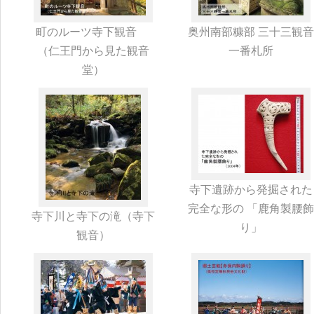
町のルーツ寺下観音
奥州南部糠部 三十三観音
（仁王門から見た観音
一番札所
堂）
寺下遺跡から発掘された
完全な形の 「鹿角製腰飾
寺下川と寺下の滝（寺下
り」
観音）