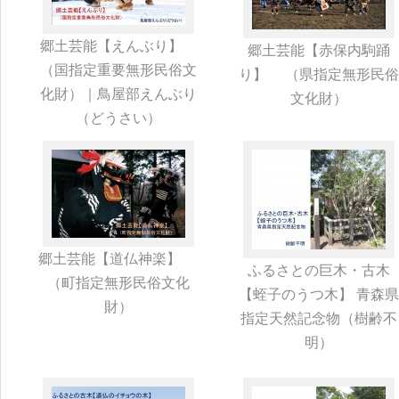
郷土芸能【えんぶり】
郷土芸能【赤保内駒踊
（国指定重要無形民俗文
り】 （県指定無形民俗
化財）｜鳥屋部えんぶり
文化財）
（どうさい）
郷土芸能【道仏神楽】
ふるさとの巨木・古木
（町指定無形民俗文化
【蛭子のうつ木】 青森県
財）
指定天然記念物（樹齢不
明）