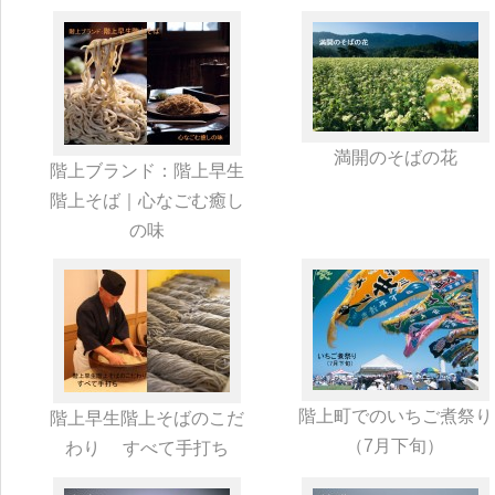
満開のそばの花
階上ブランド：階上早生
階上そば｜心なごむ癒し
の味
階上町でのいちご煮祭り
階上早生階上そばのこだ
（7月下旬）
わり すべて手打ち