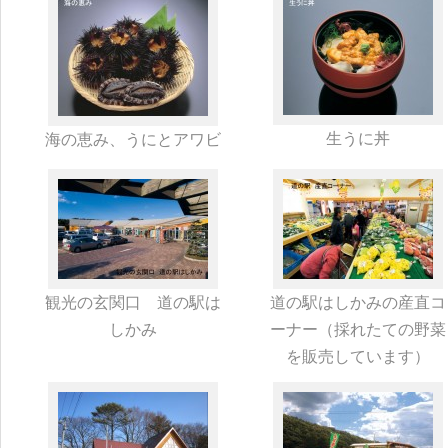
生うに丼
海の恵み、うにとアワビ
観光の玄関口 道の駅は
道の駅はしかみの産直コ
しかみ
ーナー（採れたての野菜
を販売しています）