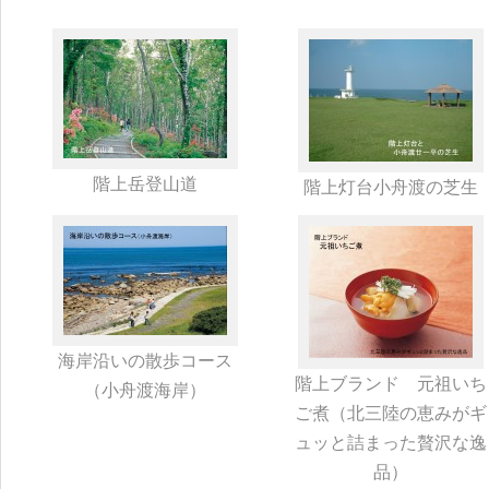
階上岳登山道
階上灯台小舟渡の芝生
海岸沿いの散歩コース
階上ブランド 元祖いち
（小舟渡海岸）
ご煮（北三陸の恵みがギ
ュッと詰まった贅沢な逸
品）