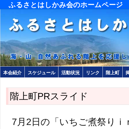
ふるさとはしかみ会のホームページ
本会紹介
スケジュール
活動状況
リンク
階上町
階上町PRスライド
7月2日の「いちご煮祭りｉ