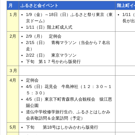
月
ふるさと会イベント
階上町イ
１月
1/9（金）～18日（日）ふるさと祭り東京（東
1/1
京ドーム）
長が出
1/11（日）階上町成人式
2月
2/9（月） 定例会
2/15（日） 青梅マラソン（当会から７名出
走）
2/22（日） 東京マラソン
下旬 第１７号かわら版発行
３月
4月
定例会
4/5（日）花見会 牛島神社（１２：３０～１
５：３０）
4/5（日）東京下町青森県人会観桜会 猿江恩
賜公園
道仏中学校修学旅行生の、ふるさとはしかみ
会表敬訪問＆企業訪問（予定）
5月
下旬 第18号はしかみかわら版発行