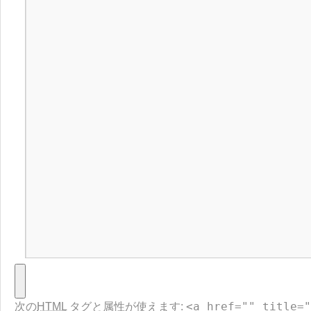
<a href="" title="
次の
HTML
タグと属性が使えます: