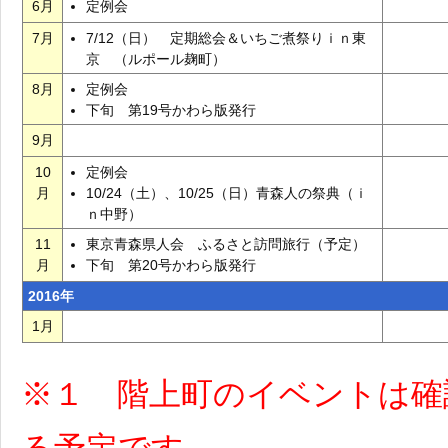
6月
定例会
7月
7/12（日） 定期総会＆いちご煮祭りｉｎ東
京 （ルポール麹町）
8月
定例会
下旬 第19号かわら版発行
9月
10
定例会
月
10/24（土）、10/25（日）青森人の祭典（ｉ
ｎ中野）
11
東京青森県人会 ふるさと訪問旅行（予定）
月
下旬 第20号かわら版発行
2016年
1月
※１ 階上町のイベントは確