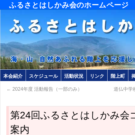
ふるさとはしかみ会のホームページ
本会紹介
スケジュール
活動状況
リンク
階上町
←
2024年度 活動報告（一部のみ）
道仏中学
第24回ふるさとはしかみ会
案内