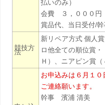
払いのみ）
会費 ３，０００円
賞品代、当日受付/幹
新リペア方式 個人
競技方
ロ他全ての順位賞・
法
Ｈ）、ニアピン賞（
お申込みは６月１０
ご連絡願います。
幹事 濱浦 清美