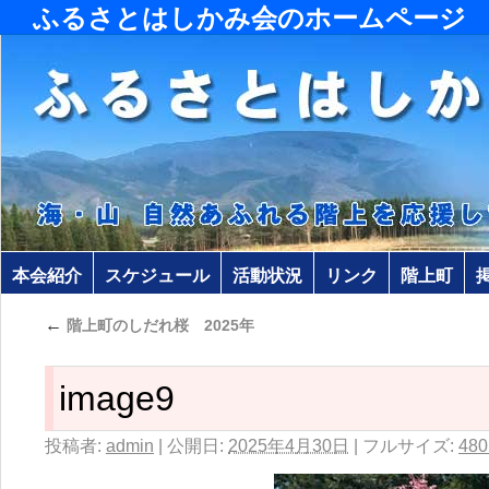
ふるさとはしかみ会のホームページ
本会紹介
スケジュール
活動状況
リンク
階上町
←
階上町のしだれ桜 2025年
image9
投稿者:
admin
|
公開日:
2025年4月30日
|
フルサイズ:
480