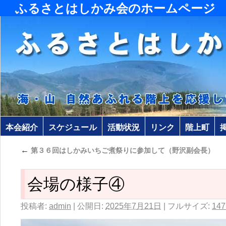
ふるさとはしかみ会のホームページ
本会紹介
スケジュール
活動状況
リンク
階上町
←
第３６回はしかみいちご煮祭りに参加して（野沢副会長）
会場の様子④
投稿者:
admin
|
公開日:
2025年7月21日
|
フルサイズ:
147