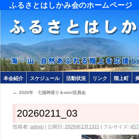
ふるさとはしかみ会のホームページ
本会紹介
スケジュール
活動状況
リンク
階上町
←
2026年 七福神巡り＆mini役員会
20260211_03
投稿者:
admin
|
公開日:
2026年2月13日
|
フルサイズ:
457