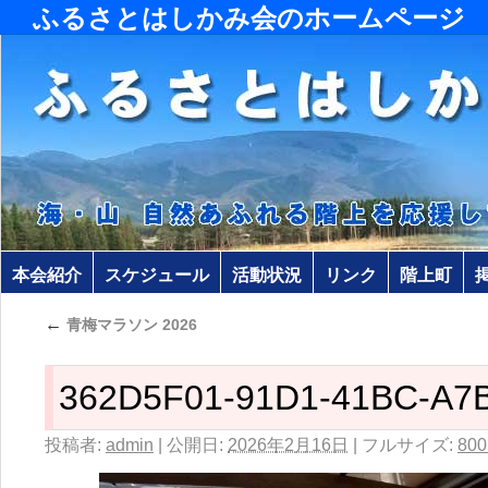
ふるさとはしかみ会のホームページ
本会紹介
スケジュール
活動状況
リンク
階上町
←
青梅マラソン 2026
362D5F01-91D1-41BC-A7
投稿者:
admin
|
公開日:
2026年2月16日
|
フルサイズ:
800