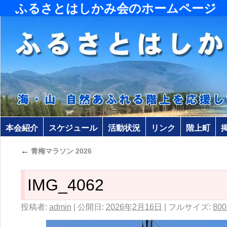
ふるさとはしかみ会のホームページ
本会紹介
スケジュール
活動状況
リンク
階上町
←
青梅マラソン 2026
IMG_4062
投稿者:
admin
|
公開日:
2026年2月16日
|
フルサイズ:
800