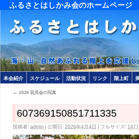
ふるさとはしかみ会のホームページ
本会紹介
スケジュール
活動状況
リンク
階上町
←
2026 花見会の写真
607369150851711335
投稿者:
admin
|
公開日:
2026年4月4日
|
フルサイズ:
1477