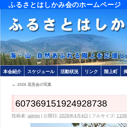
ふるさとはしかみ会のホームページ
本会紹介
スケジュール
活動状況
リンク
階上町
←
2026 花見会の写真
607369151924928738
投稿者:
admin
|
公開日:
2026年4月4日
|
フルサイズ:
1108