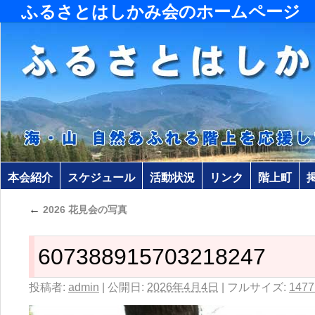
ふるさとはしかみ会のホームページ
本会紹介
スケジュール
活動状況
リンク
階上町
←
2026 花見会の写真
607388915703218247
投稿者:
admin
|
公開日:
2026年4月4日
|
フルサイズ:
1477