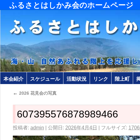
ふるさとはしかみ会のホームページ
本会紹介
スケジュール
活動状況
リンク
階上町
←
2026 花見会の写真
607395576878989466
投稿者:
admin
|
公開日:
2026年4月4日
|
フルサイズ:
1706