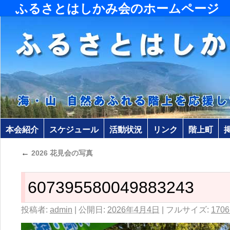
ふるさとはしかみ会のホームページ
本会紹介
スケジュール
活動状況
リンク
階上町
←
2026 花見会の写真
607395580049883243
投稿者:
admin
|
公開日:
2026年4月4日
|
フルサイズ:
1706