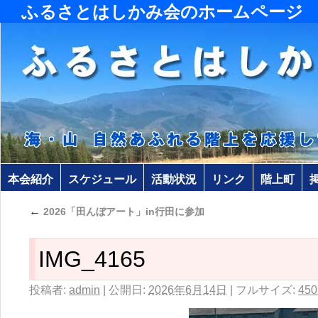
ふるさとはしかみ会のホームページ
本会紹介
スケジュール
活動状況
リンク
階上町
←
2026「田んぼアート」in行田に参加
IMG_4165
投稿者:
admin
|
公開日:
2026年6月14日
|
フルサイズ:
450