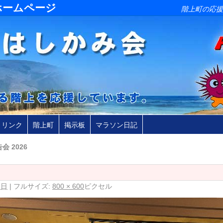
ホームページ
階上町の応援
リンク
階上町
掲示板
マラソン日記
会 2026
6日
|
フルサイズ:
800 × 600
ピクセル