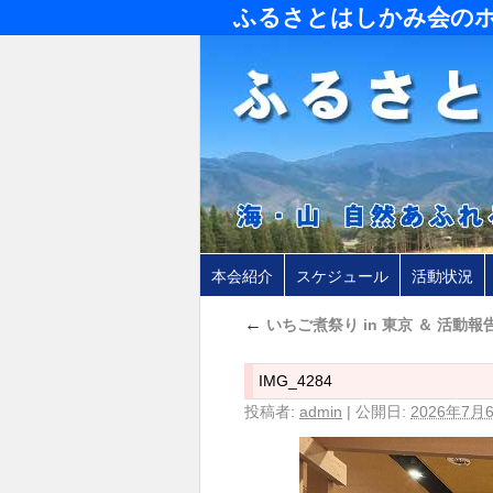
ふるさとはしかみ会の
本会紹介
スケジュール
活動状況
←
いちご煮祭り in 東京 ＆ 活動報告
IMG_4284
投稿者:
admin
|
公開日:
2026年7月