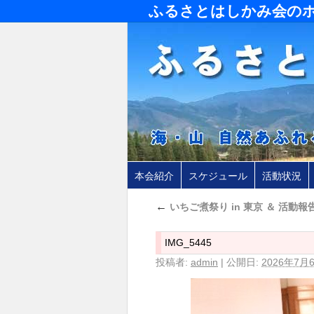
ふるさとはしかみ会の
本会紹介
スケジュール
活動状況
←
いちご煮祭り in 東京 ＆ 活動報告
IMG_5445
投稿者:
admin
|
公開日:
2026年7月