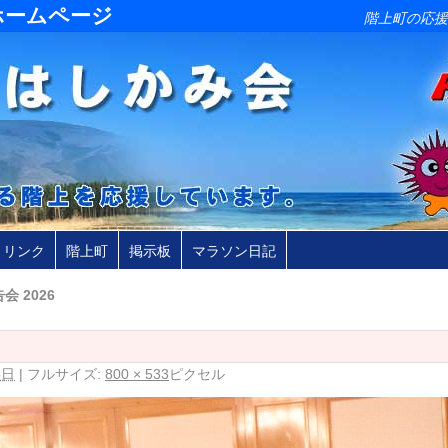
ホームページ
階上町の応援
リンク
階上町
掲示板
マラソン日記
会 2026
6日
|
フルサイズ:
800 × 533
ピクセル