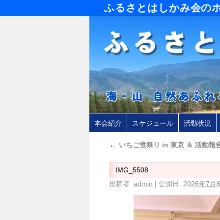
ふるさとはしかみ会の
本会紹介
スケジュール
活動状況
←
いちご煮祭り in 東京 ＆ 活動報告
IMG_5508
投稿者:
admin
|
公開日:
2026年7月