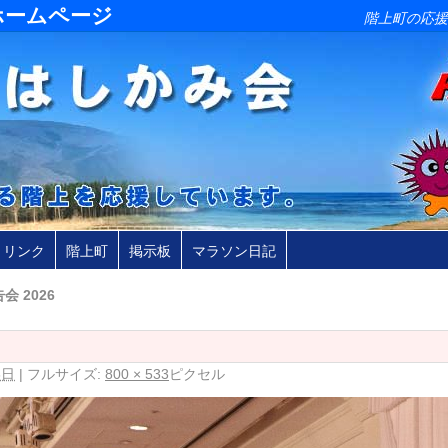
ホームページ
階上町の応援
リンク
階上町
掲示板
マラソン日記
会 2026
6日
|
フルサイズ:
800 × 533
ピクセル