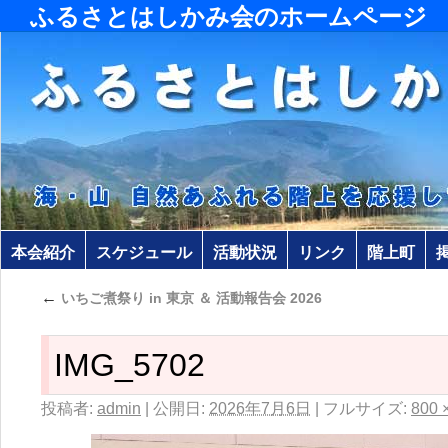
ふるさとはしかみ会のホームページ
本会紹介
スケジュール
活動状況
リンク
階上町
←
いちご煮祭り in 東京 ＆ 活動報告会 2026
IMG_5702
投稿者:
admin
|
公開日:
2026年7月6日
|
フルサイズ:
800 