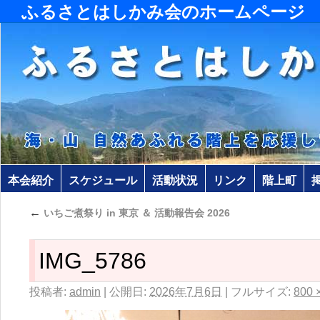
ふるさとはしかみ会のホームページ
本会紹介
スケジュール
活動状況
リンク
階上町
←
いちご煮祭り in 東京 ＆ 活動報告会 2026
IMG_5786
投稿者:
admin
|
公開日:
2026年7月6日
|
フルサイズ:
800 