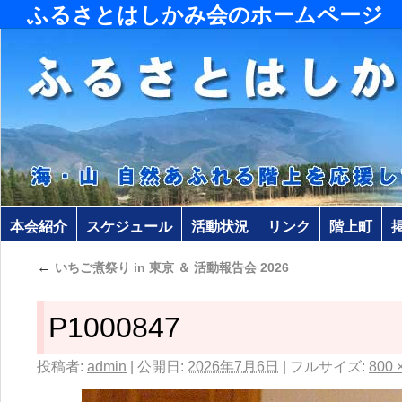
ふるさとはしかみ会のホームページ
本会紹介
スケジュール
活動状況
リンク
階上町
←
いちご煮祭り in 東京 ＆ 活動報告会 2026
P1000847
投稿者:
admin
|
公開日:
2026年7月6日
|
フルサイズ:
800 