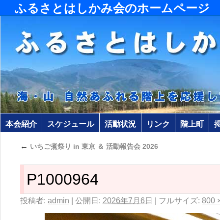
ふるさとはしかみ会のホームページ
本会紹介
スケジュール
活動状況
リンク
階上町
←
いちご煮祭り in 東京 ＆ 活動報告会 2026
P1000964
投稿者:
admin
|
公開日:
2026年7月6日
|
フルサイズ:
800 