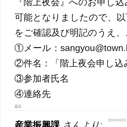
『階上夜会』へのお申し込
可能となりましたので、以
をご確認及び明記のうえ、
①メール：sangyou@town.has
②件名：「階上夜会申し込
③参加者氏名
④連絡先
返信
2024年6月11
産業振興課
さんより: