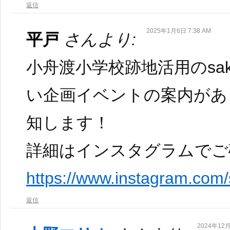
返信
2025年1月6日 7:38 AM
平戸
さんより:
小舟渡小学校跡地活用のsaka
い企画イベントの案内があ
知します！
詳細はインスタグラムでご
https://www.instagram.com
返信
2024年12月