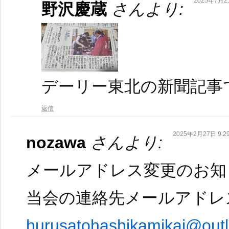
2025年7月21
野沢慶蔵
さんより:
デーリー東北の新聞記事
返信
2025年2月27日 9:2
nozawa
さんより:
メールアドレス変更のお知
当会の連絡先メールアドレ
hurusatohashikamikai@outl