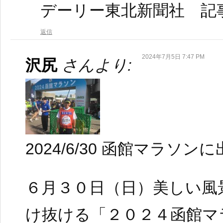
デーリー東北新聞社 記
返信
2024年7月5日 7:47 PM
沢尻
さんより:
2024/6/30 函館マラソン
６月３０日（日）美しい風
け抜ける「２０２４函館マ