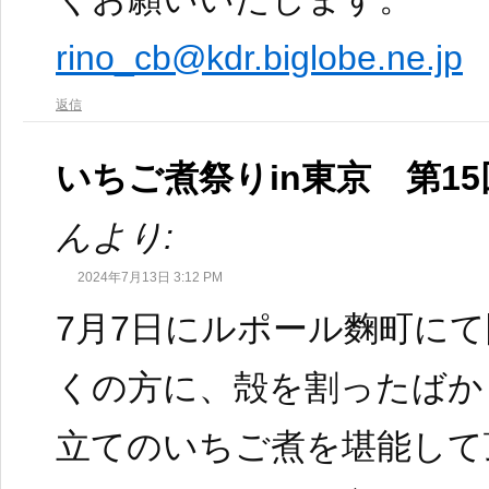
rino_cb@kdr.biglobe.ne.jp
返信
いちご煮祭りin東京 第1
んより:
2024年7月13日 3:12 PM
7月7日にルポール麴町に
くの方に、殻を割ったばか
立てのいちご煮を堪能して