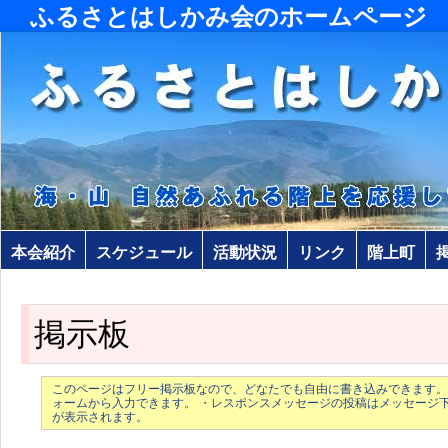
ふるさとはしかみ会のホームページ
本会紹介
スケジュール
活動状況
リンク
階上町
掲示板
このページはフリー掲示板なので、どなたでも自由に書き込みできます。
ォームから入力できます。 ・レスポンスメッセージの投稿はメッセージ
が表示されます。