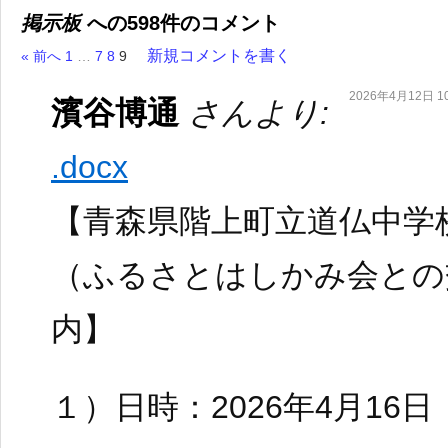
掲示板
への598件のコメント
新規コメントを書く
« 前へ
1
…
7
8
9
2026年4月12日 10
濱谷博通
さんより:
.docx
【青森県階上町立道仏中学
（ふるさとはしかみ会との
内】
１）日時：2026年4月16日