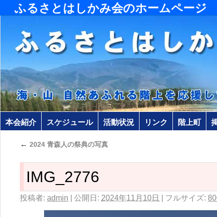
ふるさとはしかみ会のホームページ
本会紹介
スケジュール
活動状況
リンク
階上町
←
2024 青森人の祭典の写真
IMG_2776
投稿者:
admin
|
公開日:
2024年11月10日
|
フルサイズ:
80