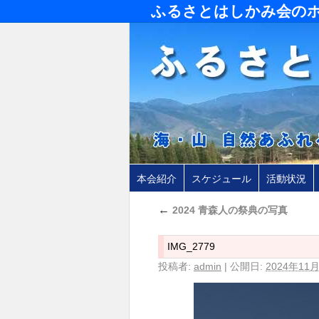
ふるさとはしかみ会の
本会紹介
スケジュール
活動状況
←
2024 青森人の祭典の写真
IMG_2779
投稿者:
admin
|
公開日:
2024年11