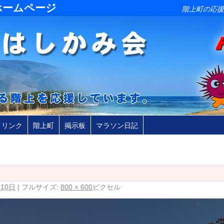
ホームページ
階上町の応援
リンク
階上町
掲示板
マラソン日記
月10日
|
フルサイズ:
800 × 600
ピクセル