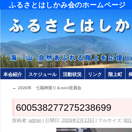
ふるさとはしかみ会のホームページ
本会紹介
スケジュール
活動状況
リンク
階上町
←
2026年 七福神巡り＆mini役員会
600538277275238699
投稿者:
admin
|
公開日:
2026年2月13日
|
フルサイズ:
601