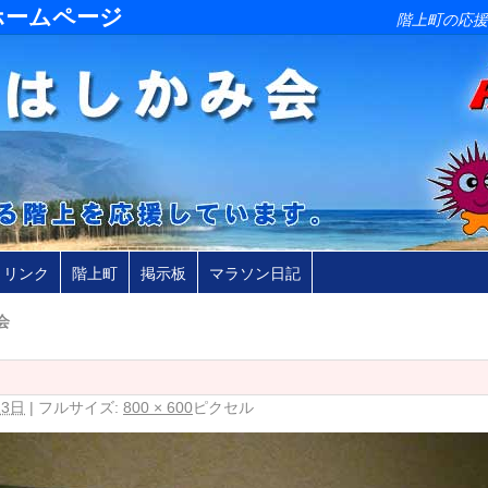
ホームページ
階上町の応援
リンク
階上町
掲示板
マラソン日記
会
13日
|
フルサイズ:
800 × 600
ピクセル