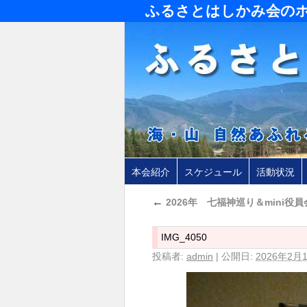
ふるさとはしかみ会の
本会紹介
スケジュール
活動状況
←
2026年 七福神巡り＆mini役員
IMG_4050
投稿者:
admin
|
公開日:
2026年2月