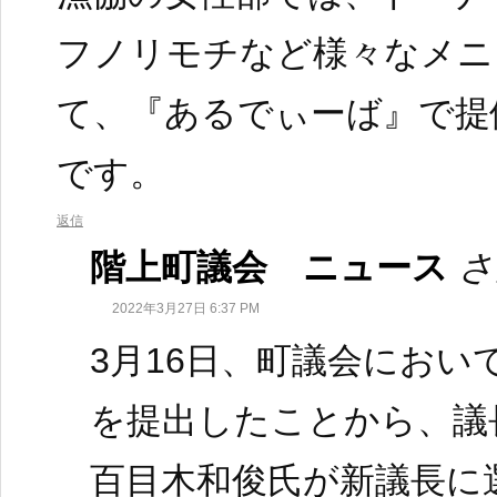
フノリモチなど様々なメニ
て、『あるでぃーば』で提
です。
返信
階上町議会 ニュース
さ
2022年3月27日 6:37 PM
3月16日、町議会におい
を提出したことから、議
百目木和俊氏が新議長に