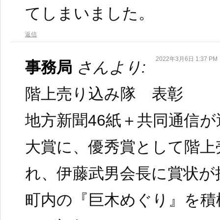
てしまいました。
返信
2022年3月6日 1:37 PM
事務局
さんより:
階上売り込み隊 表彰
地方新聞46紙＋共同通信
大賞に、優秀賞として階上
れ、伊藤武男会長に賞状が
町内の『巨木めぐり』を積