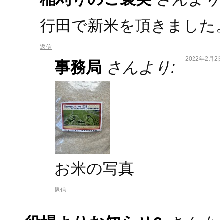
行田で新米を頂きました
返信
2022年2月2日
事務局
さんより:
お米の写真
返信