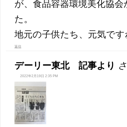
が、食品容器環境美化協会
た。
地元の子供たち、元気です
返信
デーリー東北 記事より
さ
2022年2月19日 2:35 PM