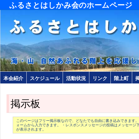
ふるさとはしかみ会のホームページ
本会紹介
スケジュール
活動状況
リンク
階上町
掲示板
このページはフリー掲示板なので、どなたでも自由に書き込みできます。
ォームから入力できます。 ・レスポンスメッセージの投稿はメッセージ
が表示されます。