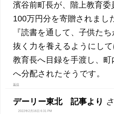
濱谷前町長が、階上教育委
100万円分を寄贈されまし
『読書を通して、子供たち
抜く力を養えるようにして
教育長へ目録を手渡し、町
へ分配されたそうです。
返信
デーリー東北 記事より
さ
2022年2月16日 6:31 PM