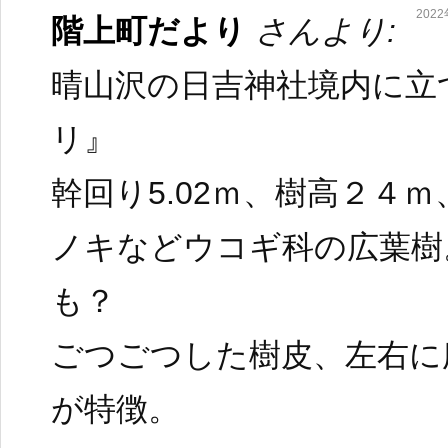
2022
階上町だより
さんより:
晴山沢の日吉神社境内に立
リ』
幹回り5.02ｍ、樹高２４
ノキなどウコギ科の広葉樹
も？
ごつごつした樹皮、左右に
が特徴。