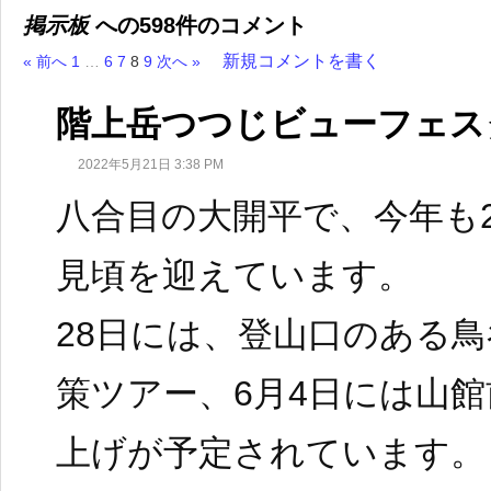
掲示板
への598件のコメント
新規コメントを書く
« 前へ
1
…
6
7
8
9
次へ »
階上岳つつじビューフェス
2022年5月21日 3:38 PM
八合目の大開平で、今年も
見頃を迎えています。
28日には、登山口のある
策ツアー、6月4日には山
上げが予定されています。