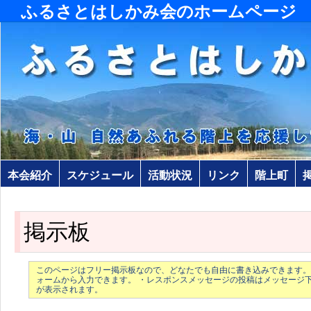
ふるさとはしかみ会のホームページ
本会紹介
スケジュール
活動状況
リンク
階上町
掲示板
このページはフリー掲示板なので、どなたでも自由に書き込みできます。
ォームから入力できます。 ・レスポンスメッセージの投稿はメッセージ
が表示されます。