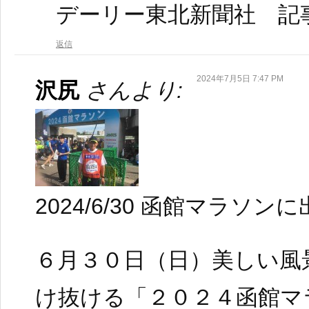
デーリー東北新聞社 記
返信
2024年7月5日 7:47 PM
沢尻
さんより:
2024/6/30 函館マラソン
６月３０日（日）美しい風
け抜ける「２０２４函館マ