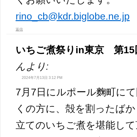
rino_cb@kdr.biglobe.ne.jp
返信
いちご煮祭りin東京 第1
んより:
2024年7月13日 3:12 PM
7月7日にルポール麴町に
くの方に、殻を割ったばか
立てのいちご煮を堪能して