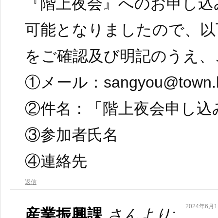
『階上夜会』へのお申し込
可能となりましたので、以
をご確認及び明記のうえ、
①メール：sangyou@town.has
②件名：「階上夜会申し込
③参加者氏名
④連絡先
返信
2024年6月11
産業振興課
さんより: