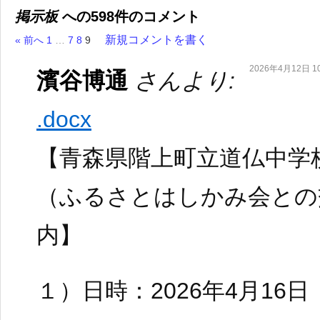
掲示板
への598件のコメント
新規コメントを書く
« 前へ
1
…
7
8
9
2026年4月12日 10
濱谷博通
さんより:
.docx
【青森県階上町立道仏中学
（ふるさとはしかみ会との
内】
１）日時：2026年4月16日