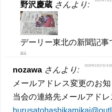
2025年7月21
野沢慶蔵
さんより:
デーリー東北の新聞記事
返信
2025年2月27日 9:2
nozawa
さんより:
メールアドレス変更のお知
当会の連絡先メールアドレ
hurusatohashikamikai@outl