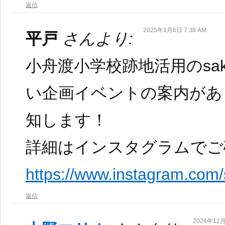
返信
2025年1月6日 7:38 AM
平戸
さんより:
小舟渡小学校跡地活用のsaka
い企画イベントの案内があ
知します！
詳細はインスタグラムでご
https://www.instagram.com
返信
2024年12月