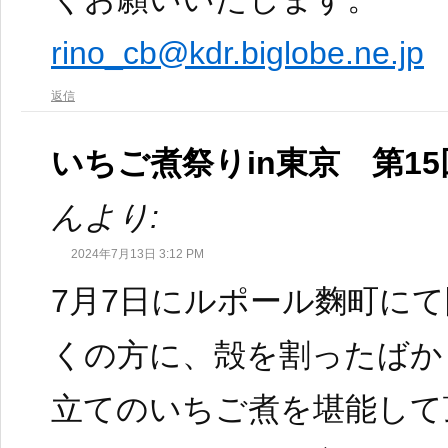
rino_cb@kdr.biglobe.ne.jp
返信
いちご煮祭りin東京 第1
んより:
2024年7月13日 3:12 PM
7月7日にルポール麴町に
くの方に、殻を割ったばか
立てのいちご煮を堪能して