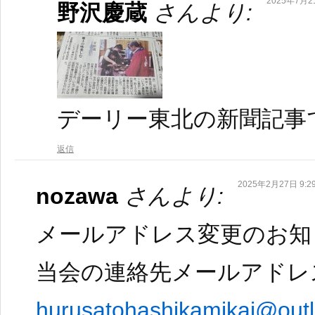
2025年7月21
野沢慶蔵
さんより:
デーリー東北の新聞記事
返信
2025年2月27日 9:2
nozawa
さんより:
メールアドレス変更のお知
当会の連絡先メールアドレ
hurusatohashikamikai@outl