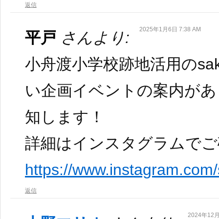
返信
2025年1月6日 7:38 AM
平戸
さんより:
小舟渡小学校跡地活用のsaka
い企画イベントの案内があ
知します！
詳細はインスタグラムでご
https://www.instagram.com
返信
2024年12月