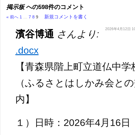
掲示板
への598件のコメント
新規コメントを書く
« 前へ
1
…
7
8
9
2026年4月12日 10
濱谷博通
さんより:
.docx
【青森県階上町立道仏中学
（ふるさとはしかみ会との
内】
１）日時：2026年4月16日