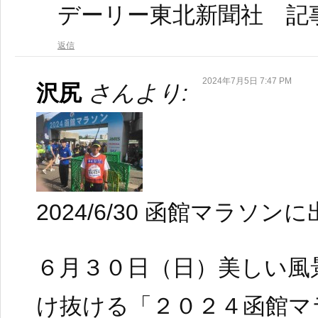
デーリー東北新聞社 記
返信
2024年7月5日 7:47 PM
沢尻
さんより:
2024/6/30 函館マラソン
６月３０日（日）美しい風
け抜ける「２０２４函館マ