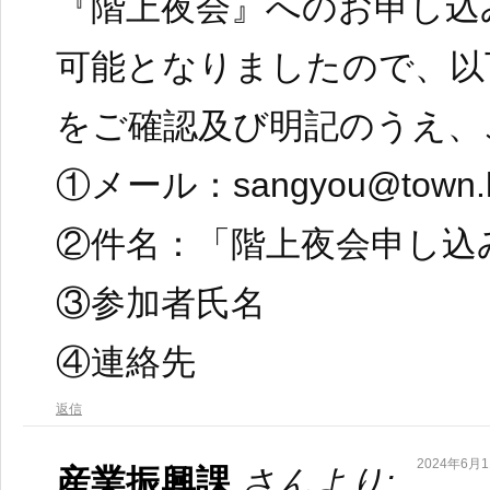
『階上夜会』へのお申し込
可能となりましたので、以
をご確認及び明記のうえ、
①メール：sangyou@town.has
②件名：「階上夜会申し込
③参加者氏名
④連絡先
返信
2024年6月11
産業振興課
さんより: