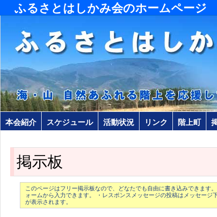
ふるさとはしかみ会のホームページ
本会紹介
スケジュール
活動状況
リンク
階上町
掲示板
このページはフリー掲示板なので、どなたでも自由に書き込みできます。
ォームから入力できます。 ・レスポンスメッセージの投稿はメッセージ
が表示されます。