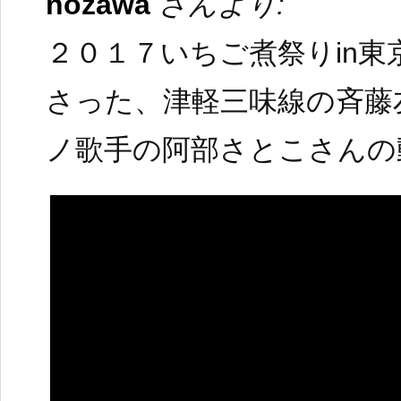
nozawa
さんより:
２０１７いちご煮祭りin
さった、津軽三味線の斉藤
ノ歌手の阿部さとこさんの