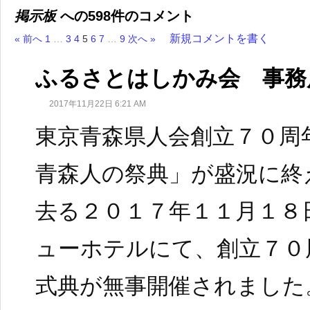
掲示板
への598件のコメント
新規コメントを書く
« 前へ
1
…
3
4
5
6
7
…
9
次へ »
ふるさとはしかみ会 事務
2017年11月22日 6:21 AM
東京青森県人会創立７０周
青森人の祭典」が盛況に終
去る２０１７年１１月１８
ューホテルにて、創立７０
式典が無事開催されました