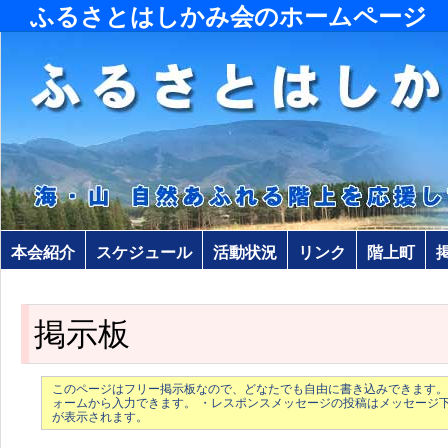
ふるさとはしかみ会のホームページ
本会紹介
スケジュール
活動状況
リンク
階上町
掲示板
このページはフリー掲示板なので、どなたでも自由に書き込みできます。
ォームから入力できます。 ・レスポンスメッセージの投稿はメッセージ
が表示されます。