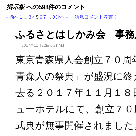
掲示板
への598件のコメント
新規コメントを書く
« 前へ
1
…
3
4
5
6
7
…
9
次へ »
ふるさとはしかみ会 事務
2017年11月22日 6:21 AM
東京青森県人会創立７０周
青森人の祭典」が盛況に終
去る２０１７年１１月１８
ューホテルにて、創立７０
式典が無事開催されました