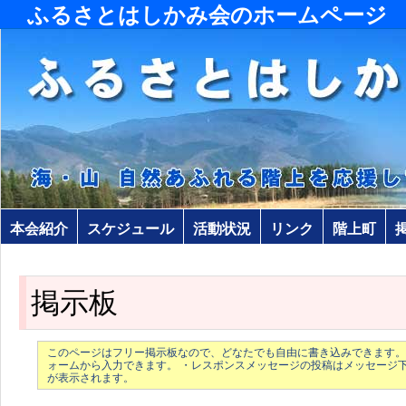
ふるさとはしかみ会のホームページ
本会紹介
スケジュール
活動状況
リンク
階上町
掲示板
このページはフリー掲示板なので、どなたでも自由に書き込みできます。
ォームから入力できます。 ・レスポンスメッセージの投稿はメッセージ
が表示されます。