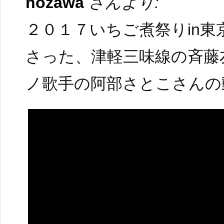
nozawa
さんより:
２０１７いちご煮祭りin
さった、津軽三味線の斉藤
ノ歌手の阿部さとこさんの