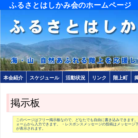
ふるさとはしかみ会のホームページ
本会紹介
スケジュール
活動状況
リンク
階上町
掲示板
このページはフリー掲示板なので、どなたでも自由に書き込みできます。
ォームから入力できます。 ・レスポンスメッセージの投稿はメッセージ
が表示されます。