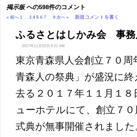
掲示板
への598件のコメント
新規コメントを書く
« 前へ
1
…
3
4
5
6
7
…
9
次へ »
ふるさとはしかみ会 事務
2017年11月22日 6:21 AM
東京青森県人会創立７０周
青森人の祭典」が盛況に終
去る２０１７年１１月１８
ューホテルにて、創立７０
式典が無事開催されました