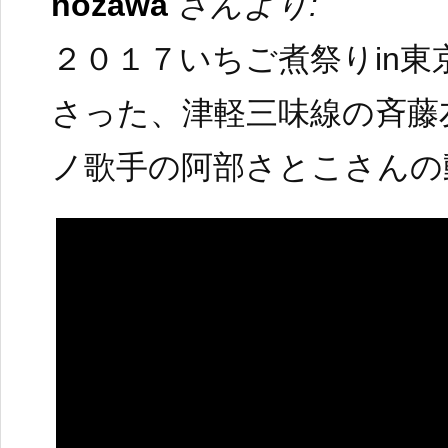
nozawa
さんより:
２０１７いちご煮祭りin
さった、津軽三味線の斉藤
ノ歌手の阿部さとこさんの