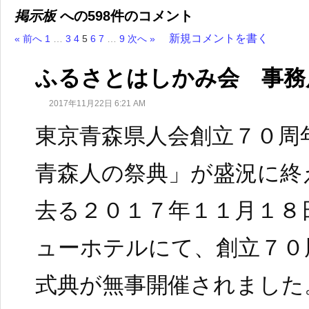
掲示板
への598件のコメント
新規コメントを書く
« 前へ
1
…
3
4
5
6
7
…
9
次へ »
ふるさとはしかみ会 事務
2017年11月22日 6:21 AM
東京青森県人会創立７０周
青森人の祭典」が盛況に終
去る２０１７年１１月１８
ューホテルにて、創立７０
式典が無事開催されました