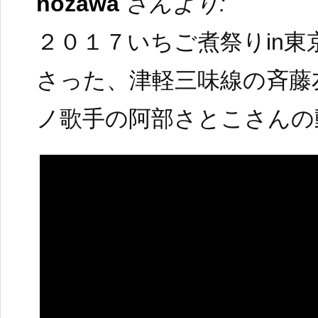
nozawa
さんより:
２０１７いちご煮祭りin
さった、津軽三味線の斉藤
ノ歌手の阿部さとこさんの