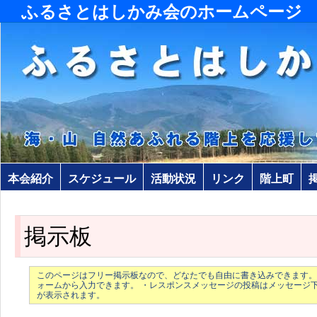
ふるさとはしかみ会のホームページ
本会紹介
スケジュール
活動状況
リンク
階上町
掲示板
このページはフリー掲示板なので、どなたでも自由に書き込みできます。
ォームから入力できます。 ・レスポンスメッセージの投稿はメッセージ
が表示されます。